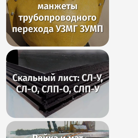
манжеты
трубопроводного
перехода УЗМГ ЗУМП
Скальный лист: СЛ-У,
СЛ-О, СЛП-О, СЛП-У