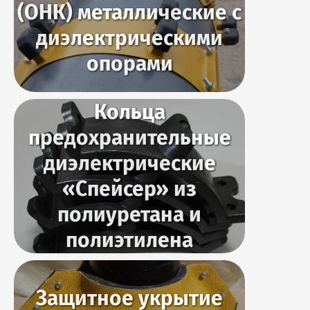
(ОНК) металлические с
диэлектрическими
опорами
Кольца
предохранительные
диэлектрические
«Спейсер» из
полиуретана и
полиэтилена
Защитное укрытие