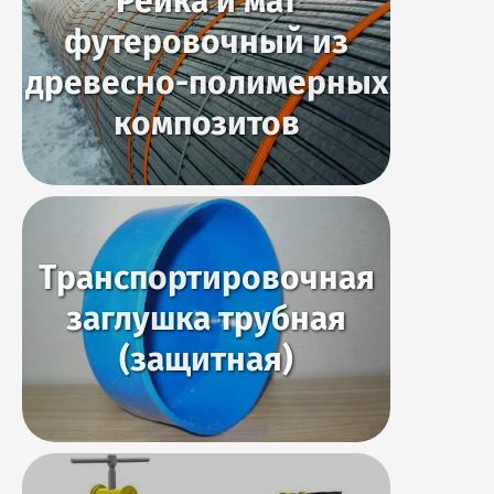
Рейка и мат
футеровочный из
древесно-полимерных
композитов
Транспортировочная
заглушка трубная
(защитная)