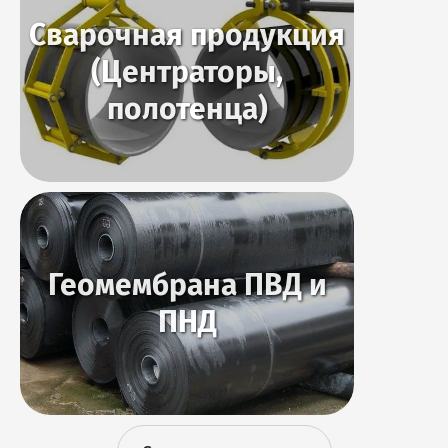
Сварочная продукция
(Центраторы,
полотенца)
Геомембрана ПВД и
ПНД