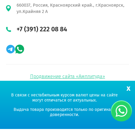
660037, Россия, Красноярский край., г.Красноярск,
ул.Крайняя 2 А
+7 (391) 222 08 84
Продвижение сайта «Амплитуда»
x
УНИКОРН ГРУПП
В связи с нестабильным курсом валют цены на сайте
могут отличаться от актуальных.
Мы работаем на Ваш успех!
Выдача товара производится только по оригиналу
доверенности.
© 2019 - 2026 Уникорн Групп